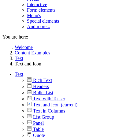
Interactive
Form elements
Menu's
Special elements
And more...
You are here:
Welcome
Content Examples
Text
Text and Icon
Text
Rich Text
Headers
Bullet List
Text with Teaser
Text and Icon
(current)
Text in Columns
List Group
Panel
Table
Quote