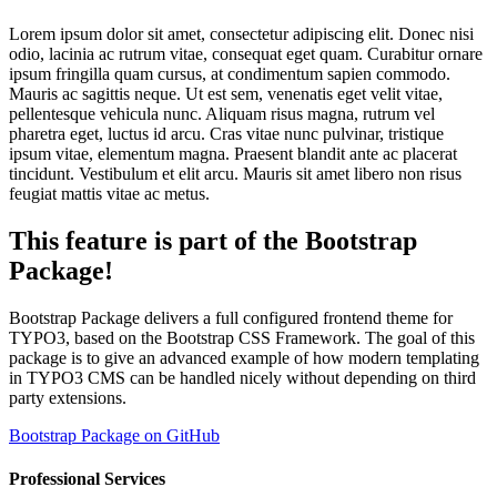
Lorem ipsum dolor sit amet, consectetur adipiscing elit. Donec nisi
odio, lacinia ac rutrum vitae, consequat eget quam. Curabitur ornare
ipsum fringilla quam cursus, at condimentum sapien commodo.
Mauris ac sagittis neque. Ut est sem, venenatis eget velit vitae,
pellentesque vehicula nunc. Aliquam risus magna, rutrum vel
pharetra eget, luctus id arcu. Cras vitae nunc pulvinar, tristique
ipsum vitae, elementum magna. Praesent blandit ante ac placerat
tincidunt. Vestibulum et elit arcu. Mauris sit amet libero non risus
feugiat mattis vitae ac metus.
This feature is part of the Bootstrap
Package!
Bootstrap Package delivers a full configured frontend theme for
TYPO3, based on the Bootstrap CSS Framework. The goal of this
package is to give an advanced example of how modern templating
in TYPO3 CMS can be handled nicely without depending on third
party extensions.
Bootstrap Package on GitHub
Professional Services